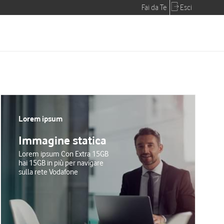
Fai da Te
Esci
Lorem ipsum
Immagine statica
Lorem ipsum Con Extra 15GB
hai 15GB in più per navigare
sulla rete Vodafone