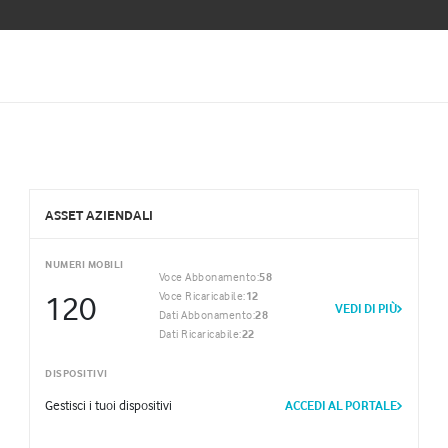
ASSET AZIENDALI
NUMERI MOBILI
Voce Abbonamento:
58
120
Voce Ricaricabile:
12
VEDI DI PIÙ
Dati Abbonamento:
28
Dati Ricaricabile:
22
DISPOSITIVI
Gestisci i tuoi dispositivi
ACCEDI AL PORTALE