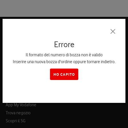
Errore
Il formato del numero di bozza non è valido
Inserire una nuova bozza d'ordine oppure tornare indietro.
Vodafone Italia
HO CAPITO
Chi siamo
Lavora con noi
Area Associazioni
App My Vodafone
Trova negozio
Scopri il 5G